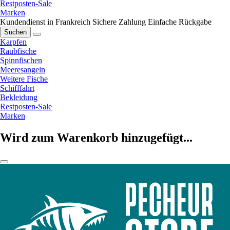
Restposten-Sale
Marken
Kundendienst in Frankreich
Sichere Zahlung
Einfache Rückgabe
Suchen
Karpfen
Raubfische
Spinnfischen
Meeresangeln
Weitere Fische
Schifffahrt
Bekleidung
Restposten-Sale
Marken
Wird zum Warenkorb hinzugefügt...