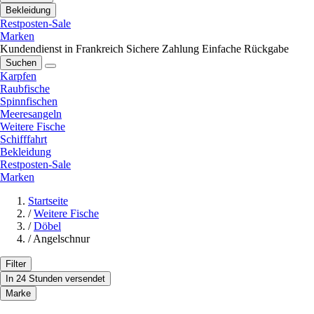
Bekleidung
Restposten-Sale
Marken
Kundendienst in Frankreich
Sichere Zahlung
Einfache Rückgabe
Suchen
Karpfen
Raubfische
Spinnfischen
Meeresangeln
Weitere Fische
Schifffahrt
Bekleidung
Restposten-Sale
Marken
Startseite
/
Weitere Fische
/
Döbel
/
Angelschnur
Filter
In 24 Stunden versendet
Marke