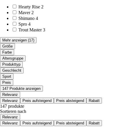
Hearty Rise
2
Maver
2
Shimano
4
Spro
4
Trout Master
3
Mehr anzeigen
(17)
Größe
Farbe
Altersgruppe
Produkttyp
Geschlecht
Sport
Preis
147 Produkte anzeigen
Relevanz
Relevanz
Preis aufsteigend
Preis absteigend
Rabatt
147 produkte
Sortieren nach
Relevanz
Relevanz
Preis aufsteigend
Preis absteigend
Rabatt