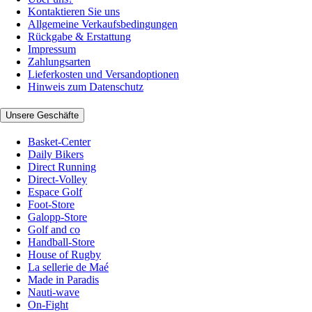
Kontaktieren Sie uns
Allgemeine Verkaufsbedingungen
Rückgabe & Erstattung
Impressum
Zahlungsarten
Lieferkosten und Versandoptionen
Hinweis zum Datenschutz
Unsere Geschäfte
Basket-Center
Daily Bikers
Direct Running
Direct-Volley
Espace Golf
Foot-Store
Galopp-Store
Golf and co
Handball-Store
House of Rugby
La sellerie de Maé
Made in Paradis
Nauti-wave
On-Fight