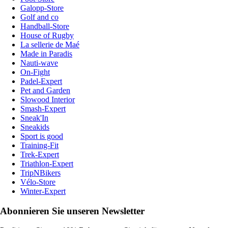
Galopp-Store
Golf and co
Handball-Store
House of Rugby
La sellerie de Maé
Made in Paradis
Nauti-wave
On-Fight
Padel-Expert
Pet and Garden
Slowood Interior
Smash-Expert
Sneak'In
Sneakids
Sport is good
Training-Fit
Trek-Expert
Triathlon-Expert
TripNBikers
Vélo-Store
Winter-Expert
Abonnieren Sie unseren Newsletter