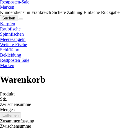
Restposten-Sale
Marken
Kundendienst in Frankreich
Sichere Zahlung
Einfache Rückgabe
Suchen
Karpfen
Raubfische
Spinnfischen
Meeresangeln
Weitere Fische
Schifffahrt
Bekleidung
Restposten-Sale
Marken
Warenkorb
Produkt
Stk.
Zwischensumme
Menge :
Entfernen
Zusammenfassung
Zwischensumme