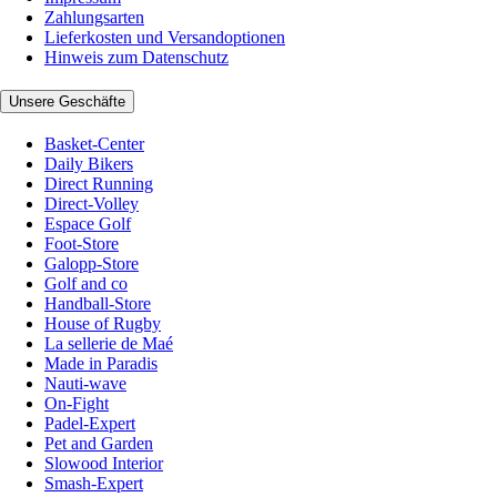
Zahlungsarten
Lieferkosten und Versandoptionen
Hinweis zum Datenschutz
Unsere Geschäfte
Basket-Center
Daily Bikers
Direct Running
Direct-Volley
Espace Golf
Foot-Store
Galopp-Store
Golf and co
Handball-Store
House of Rugby
La sellerie de Maé
Made in Paradis
Nauti-wave
On-Fight
Padel-Expert
Pet and Garden
Slowood Interior
Smash-Expert