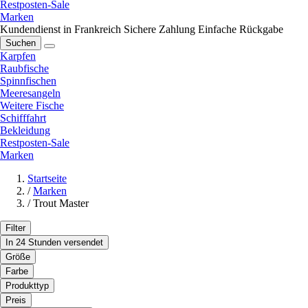
Restposten-Sale
Marken
Kundendienst in Frankreich
Sichere Zahlung
Einfache Rückgabe
Suchen
Karpfen
Raubfische
Spinnfischen
Meeresangeln
Weitere Fische
Schifffahrt
Bekleidung
Restposten-Sale
Marken
Startseite
/
Marken
/
Trout Master
Filter
In 24 Stunden versendet
Größe
Farbe
Produkttyp
Preis