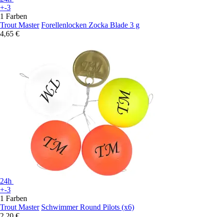
+-3
1 Farben
Trout Master
Forellenlocken Zocka Blade 3 g
4,65 €
24h
+-3
1 Farben
Trout Master
Schwimmer Round Pilots (x6)
2,20 €