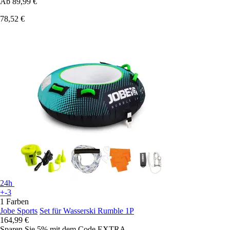
Ab
89,99 €
78,52 €
24h
+-3
1 Farben
Jobe Sports
Set für Wasserski Rumble 1P
164,99 €
Sparen Sie 5%
mit dem Code
EXTRA