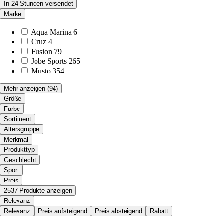
In 24 Stunden versendet
Marke
Aqua Marina
6
Cruz
4
Fusion
79
Jobe Sports
265
Musto
354
Mehr anzeigen
(94)
Größe
Farbe
Sortiment
Altersgruppe
Merkmal
Produkttyp
Geschlecht
Sport
Preis
2537 Produkte anzeigen
Relevanz
Relevanz
Preis aufsteigend
Preis absteigend
Rabatt