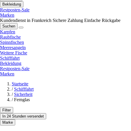
Bekleidung
Restposten-Sale
Marken
Kundendienst in Frankreich
Sichere Zahlung
Einfache Rückgabe
Suchen
Karpfen
Raubfische
Spinnfischen
Meeresangeln
Weitere Fische
Schifffahrt
Bekleidung
Restposten-Sale
Marken
Startseite
/
Schifffahrt
/
Sicherheit
/
Fernglas
Filter
In 24 Stunden versendet
Marke