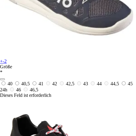
+-2
Größe
*
40
40,5
41
42
42,5
43
44
44,5
45
24h
46
46,5
Dieses Feld ist erforderlich