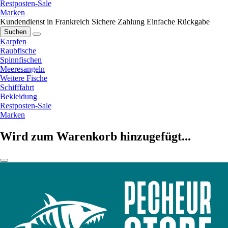
Restposten-Sale
Marken
Kundendienst in Frankreich
Sichere Zahlung
Einfache Rückgabe
Suchen
Karpfen
Raubfische
Spinnfischen
Meeresangeln
Weitere Fische
Schifffahrt
Bekleidung
Restposten-Sale
Marken
Wird zum Warenkorb hinzugefügt...