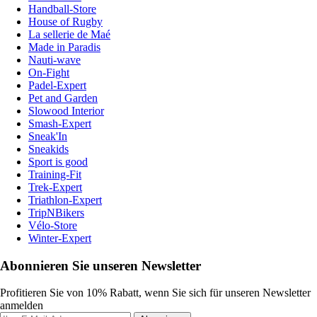
Handball-Store
House of Rugby
La sellerie de Maé
Made in Paradis
Nauti-wave
On-Fight
Padel-Expert
Pet and Garden
Slowood Interior
Smash-Expert
Sneak'In
Sneakids
Sport is good
Training-Fit
Trek-Expert
Triathlon-Expert
TripNBikers
Vélo-Store
Winter-Expert
Abonnieren Sie unseren Newsletter
Profitieren Sie von 10% Rabatt, wenn Sie sich für unseren Newsletter
anmelden