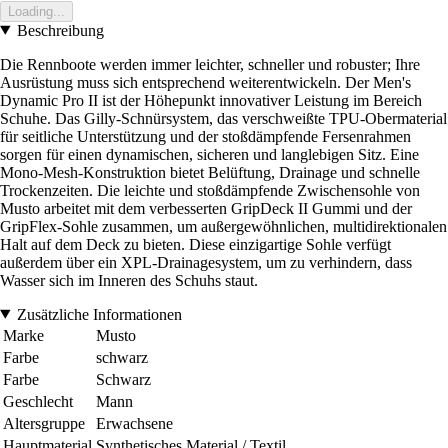
Loading...
Beschreibung
Die Rennboote werden immer leichter, schneller und robuster; Ihre
Ausrüstung muss sich entsprechend weiterentwickeln. Der Men's
Dynamic Pro II ist der Höhepunkt innovativer Leistung im Bereich
Schuhe. Das Gilly-Schnürsystem, das verschweißte TPU-Obermaterial
für seitliche Unterstützung und der stoßdämpfende Fersenrahmen
sorgen für einen dynamischen, sicheren und langlebigen Sitz. Eine
Mono-Mesh-Konstruktion bietet Belüftung, Drainage und schnelle
Trockenzeiten. Die leichte und stoßdämpfende Zwischensohle von
Musto arbeitet mit dem verbesserten GripDeck II Gummi und der
GripFlex-Sohle zusammen, um außergewöhnlichen, multidirektionalen
Halt auf dem Deck zu bieten. Diese einzigartige Sohle verfügt
außerdem über ein XPL-Drainagesystem, um zu verhindern, dass
Wasser sich im Inneren des Schuhs staut.
Zusätzliche Informationen
Marke
Musto
Farbe
schwarz
Farbe
Schwarz
Geschlecht
Mann
Altersgruppe
Erwachsene
Hauptmaterial
Synthetisches Material / Textil