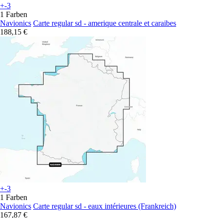
+-3
1 Farben
Navionics
Carte regular sd - amerique centrale et caraibes
188,15 €
+-3
1 Farben
Navionics
Carte regular sd - eaux intérieures (Frankreich)
167,87 €