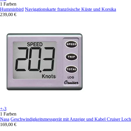
1 Farben
Humminbird
Navigationskarte französische Küste und Korsika
239,00 €
+-3
1 Farben
Nasa
Geschwindigkeitsmessgerät mit Anzeige und Kabel Cruiser Loch
169,00 €