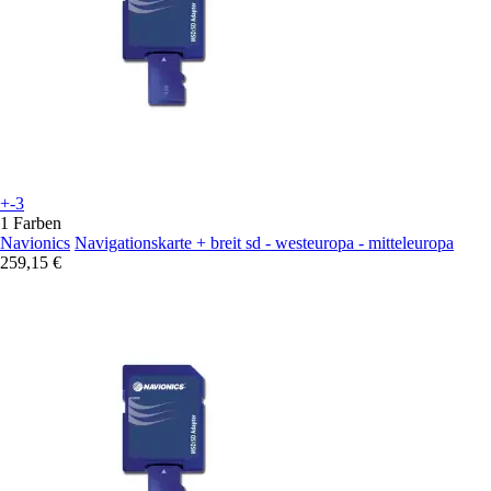
+-3
1 Farben
Navionics
Navigationskarte + breit sd - westeuropa - mitteleuropa
259,15 €