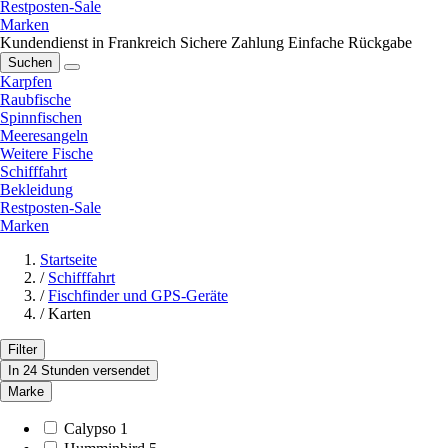
Restposten-Sale
Marken
Kundendienst in Frankreich
Sichere Zahlung
Einfache Rückgabe
Suchen
Karpfen
Raubfische
Spinnfischen
Meeresangeln
Weitere Fische
Schifffahrt
Bekleidung
Restposten-Sale
Marken
Startseite
/
Schifffahrt
/
Fischfinder und GPS-Geräte
/
Karten
Filter
In 24 Stunden versendet
Marke
Calypso
1