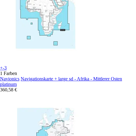
+-3
1 Farben
Navionics
Navigationskarte + large sd - Afrika - Mittlerer Osten
platinum
360,58 €