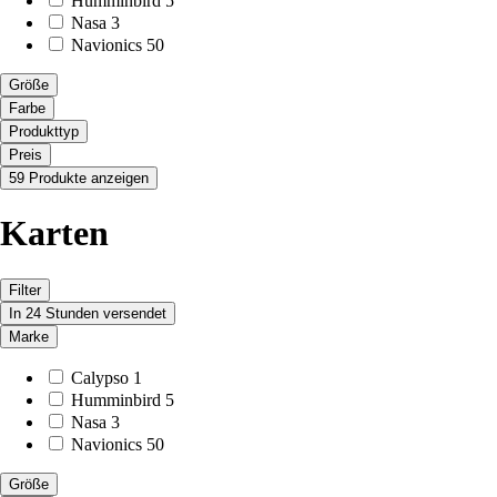
Humminbird
5
Nasa
3
Navionics
50
Größe
Farbe
Produkttyp
Preis
59 Produkte anzeigen
Karten
Filter
In 24 Stunden versendet
Marke
Calypso
1
Humminbird
5
Nasa
3
Navionics
50
Größe