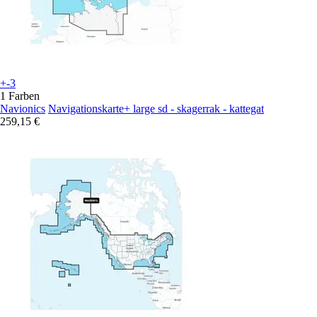
+-3
1 Farben
Navionics
Navigationskarte+ large sd - skagerrak - kattegat
259,15 €