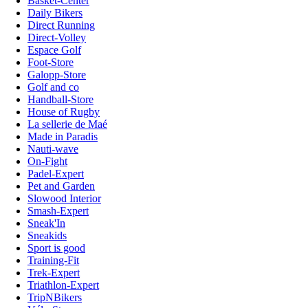
Basket-Center
Daily Bikers
Direct Running
Direct-Volley
Espace Golf
Foot-Store
Galopp-Store
Golf and co
Handball-Store
House of Rugby
La sellerie de Maé
Made in Paradis
Nauti-wave
On-Fight
Padel-Expert
Pet and Garden
Slowood Interior
Smash-Expert
Sneak'In
Sneakids
Sport is good
Training-Fit
Trek-Expert
Triathlon-Expert
TripNBikers