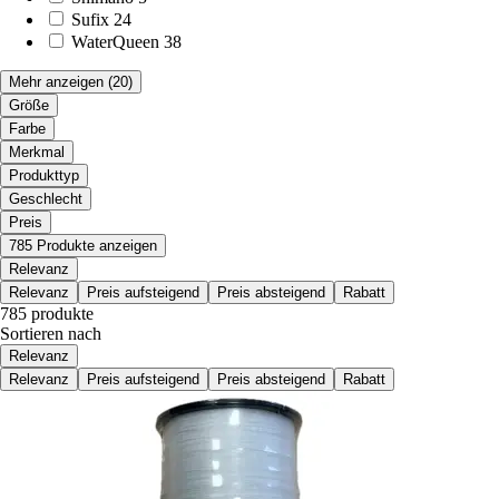
Sufix
24
WaterQueen
38
Mehr anzeigen
(20)
Größe
Farbe
Merkmal
Produkttyp
Geschlecht
Preis
785 Produkte anzeigen
Relevanz
Relevanz
Preis aufsteigend
Preis absteigend
Rabatt
785 produkte
Sortieren nach
Relevanz
Relevanz
Preis aufsteigend
Preis absteigend
Rabatt