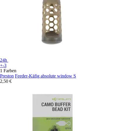
24h
+-3
1 Farben
Preston
Feeder-Käfig absolute window S
2,50 €