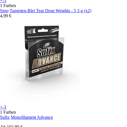
+-3
1 Farben
Spro
Tungsten-Blei Tear Drop Weights - 5,3 g (x2)
4,99 €
+-3
1 Farben
Sufix
Monofilament Advance
Ab
102,80 €