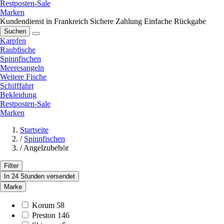
Restposten-Sale
Marken
Kundendienst in Frankreich
Sichere Zahlung
Einfache Rückgabe
Suchen
Karpfen
Raubfische
Spinnfischen
Meeresangeln
Weitere Fische
Schifffahrt
Bekleidung
Restposten-Sale
Marken
Startseite
/
Spinnfischen
/
Angelzubehör
Filter
In 24 Stunden versendet
Marke
Korum
58
Preston
146