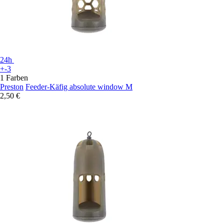
24h
+-3
1 Farben
Preston
Feeder-Käfig absolute window M
2,50 €