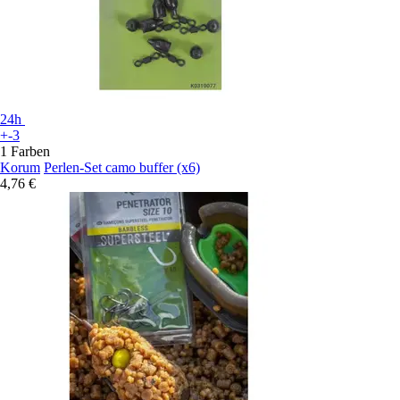
24h
+-3
1 Farben
Korum
Perlen-Set camo buffer (x6)
4,76 €