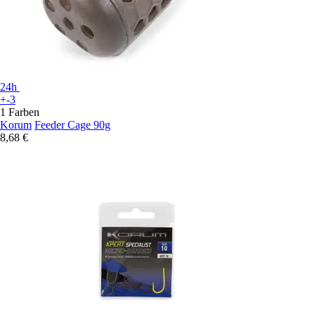
24h
+-3
1 Farben
Korum
Feeder Cage 90g
8,68 €