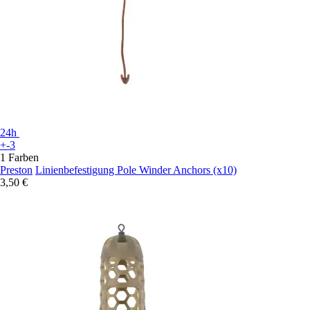
24h
+-3
1 Farben
Preston
Linienbefestigung Pole Winder Anchors (x10)
3,50 €