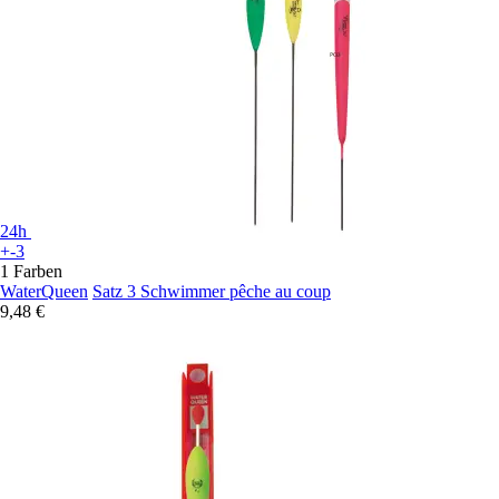
24h
+-3
1 Farben
WaterQueen
Satz 3 Schwimmer pêche au coup
9,48 €