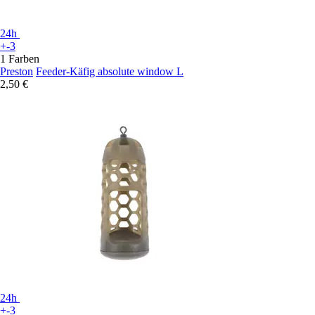
24h
+-3
1 Farben
Preston
Feeder-Käfig absolute window L
2,50 €
24h
+-3