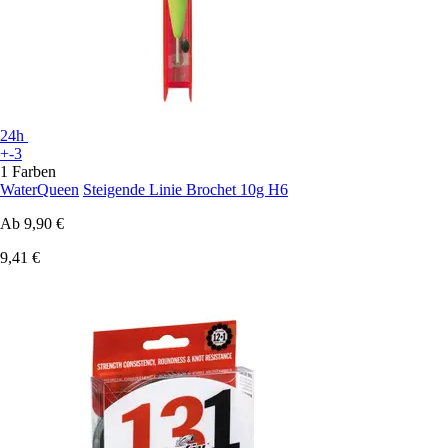
24h
+-3
1 Farben
WaterQueen
Steigende Linie Brochet 10g H6
Ab
9,90 €
9,41 €