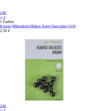
24h
+-3
1 Farben
Korum
Mikrodorn-Haken Xpert Specialist (x10)
2,50 €
24h
+-3