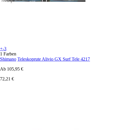
+-3
1 Farben
Shimano
Teleskoprute Alivio GX Surf Tele 4217
Ab
105,95 €
72,21 €