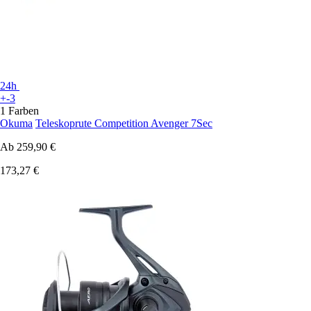
24h
+-3
1 Farben
Okuma
Teleskoprute Competition Avenger 7Sec
Ab
259,90 €
173,27 €