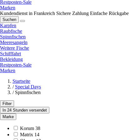
Restposten-Sale
Marken
Kundendienst in Frankreich
Sichere Zahlung
Einfache Rückgabe
Suchen
Karpfen
Raubfische
Spinnfischen
Meeresangeln
Weitere Fische
Schifffahrt
Bekleidung
Restposten-Sale
Marken
Startseite
/
Special Days
/
Spinnfischen
Filter
In 24 Stunden versendet
Marke
Korum
38
Matrix
14