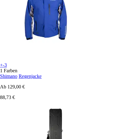
+-3
1 Farben
Shimano
Regenjacke
Ab
129,00 €
88,73 €