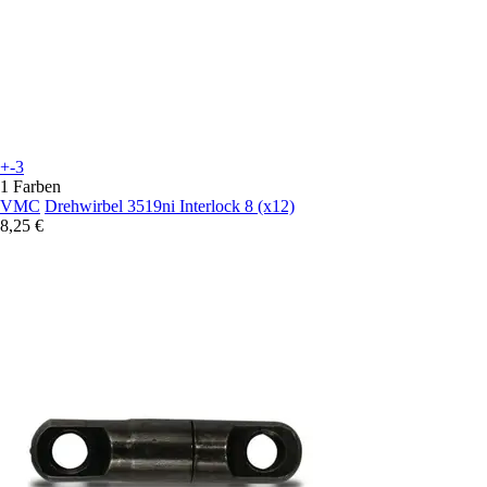
+-3
1 Farben
VMC
Drehwirbel 3519ni Interlock 8 (x12)
8,25 €