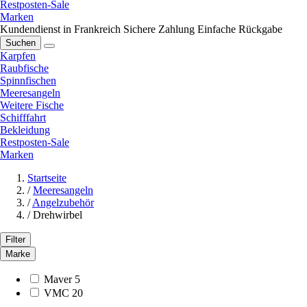
Restposten-Sale
Marken
Kundendienst in Frankreich
Sichere Zahlung
Einfache Rückgabe
Suchen
Karpfen
Raubfische
Spinnfischen
Meeresangeln
Weitere Fische
Schifffahrt
Bekleidung
Restposten-Sale
Marken
Startseite
/
Meeresangeln
/
Angelzubehör
/
Drehwirbel
Filter
Marke
Maver
5
VMC
20