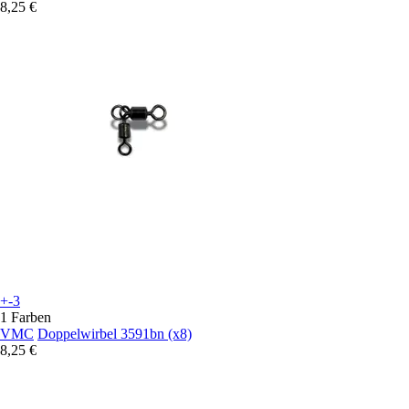
8,25 €
+-3
1 Farben
VMC
Doppelwirbel 3591bn (x8)
8,25 €