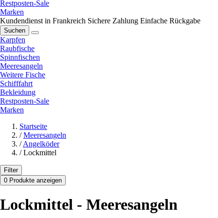
Restposten-Sale
Marken
Kundendienst in Frankreich
Sichere Zahlung
Einfache Rückgabe
Suchen
Karpfen
Raubfische
Spinnfischen
Meeresangeln
Weitere Fische
Schifffahrt
Bekleidung
Restposten-Sale
Marken
Startseite
/
Meeresangeln
/
Angelköder
/
Lockmittel
Filter
0 Produkte anzeigen
Lockmittel - Meeresangeln