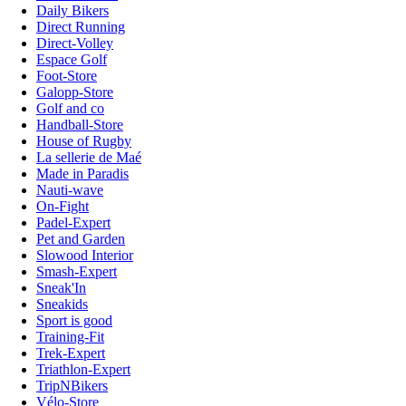
Daily Bikers
Direct Running
Direct-Volley
Espace Golf
Foot-Store
Galopp-Store
Golf and co
Handball-Store
House of Rugby
La sellerie de Maé
Made in Paradis
Nauti-wave
On-Fight
Padel-Expert
Pet and Garden
Slowood Interior
Smash-Expert
Sneak'In
Sneakids
Sport is good
Training-Fit
Trek-Expert
Triathlon-Expert
TripNBikers
Vélo-Store