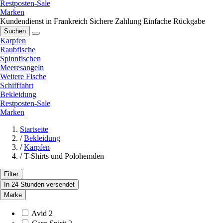
Restposten-Sale
Marken
Kundendienst in Frankreich
Sichere Zahlung
Einfache Rückgabe
Suchen
Karpfen
Raubfische
Spinnfischen
Meeresangeln
Weitere Fische
Schifffahrt
Bekleidung
Restposten-Sale
Marken
Startseite
/
Bekleidung
/
Karpfen
/
T-Shirts und Polohemden
Filter
In 24 Stunden versendet
Marke
Avid
2