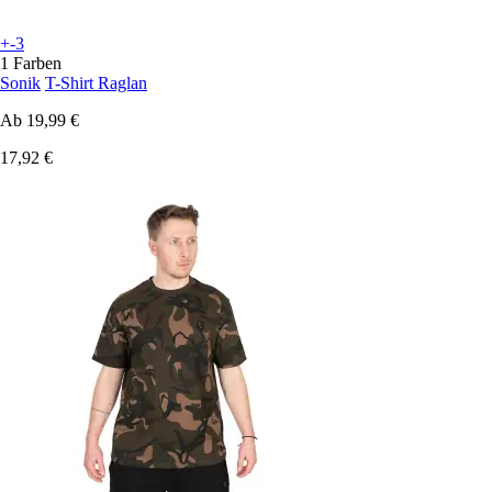
+-3
1 Farben
Sonik
T-Shirt Raglan
Ab
19,99 €
17,92 €