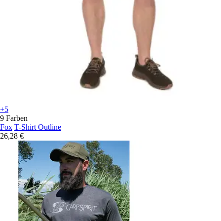
+5
9 Farben
Fox
T-Shirt Outline
26,28 €