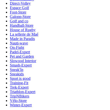
Direct-Volley
Espace Golf
Foot-Store
Galopp-Store
Golf and co
Handball-Store
House of Rugby
La sellerie de Maé
Made in Paradis
Nauti-wave
On-Fight
Padel-Expert
Pet and Garden
Slowood Interior
Smash-Expert
Sneak'In
Sneakids
Sport is good
Training-Fit
Trek-Expert
Triathlon-Expert
TripNBikers
Vélo-Store
Winter-Expert