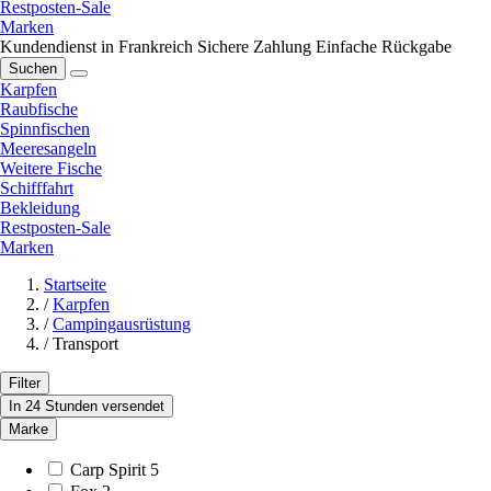
Restposten-Sale
Marken
Kundendienst in Frankreich
Sichere Zahlung
Einfache Rückgabe
Suchen
Karpfen
Raubfische
Spinnfischen
Meeresangeln
Weitere Fische
Schifffahrt
Bekleidung
Restposten-Sale
Marken
Startseite
/
Karpfen
/
Campingausrüstung
/
Transport
Filter
In 24 Stunden versendet
Marke
Carp Spirit
5