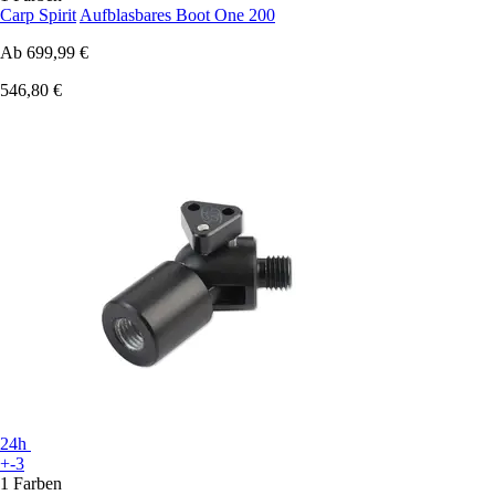
Carp Spirit
Aufblasbares Boot One 200
Ab
699,99 €
546,80 €
24h
+-3
1 Farben