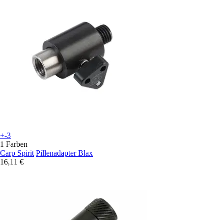
+-3
1 Farben
Carp Spirit
Pillenadapter Blax
16,11 €