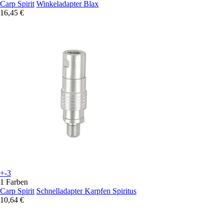
Carp Spirit
Winkeladapter Blax
16,45 €
+-3
1 Farben
Carp Spirit
Schnelladapter Karpfen Spiritus
10,64 €