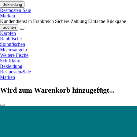
Bekleidung
Restposten-Sale
Marken
Kundendienst in Frankreich
Sichere Zahlung
Einfache Rückgabe
Suchen
Karpfen
Raubfische
Spinnfischen
Meeresangeln
Weitere Fische
Schifffahrt
Bekleidung
Restposten-Sale
Marken
Wird zum Warenkorb hinzugefügt...