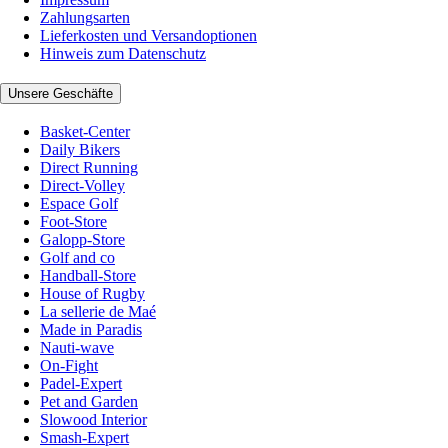
Zahlungsarten
Lieferkosten und Versandoptionen
Hinweis zum Datenschutz
Unsere Geschäfte
Basket-Center
Daily Bikers
Direct Running
Direct-Volley
Espace Golf
Foot-Store
Galopp-Store
Golf and co
Handball-Store
House of Rugby
La sellerie de Maé
Made in Paradis
Nauti-wave
On-Fight
Padel-Expert
Pet and Garden
Slowood Interior
Smash-Expert