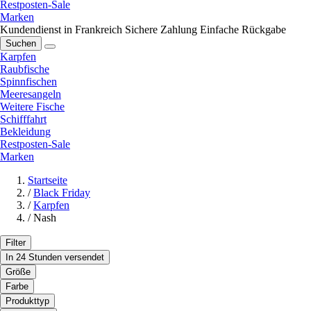
Restposten-Sale
Marken
Kundendienst in Frankreich
Sichere Zahlung
Einfache Rückgabe
Suchen
Karpfen
Raubfische
Spinnfischen
Meeresangeln
Weitere Fische
Schifffahrt
Bekleidung
Restposten-Sale
Marken
Startseite
/
Black Friday
/
Karpfen
/
Nash
Filter
In 24 Stunden versendet
Größe
Farbe
Produkttyp