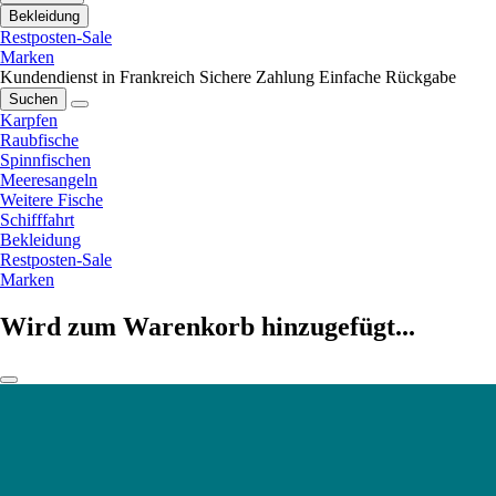
Bekleidung
Restposten-Sale
Marken
Kundendienst in Frankreich
Sichere Zahlung
Einfache Rückgabe
Suchen
Karpfen
Raubfische
Spinnfischen
Meeresangeln
Weitere Fische
Schifffahrt
Bekleidung
Restposten-Sale
Marken
Wird zum Warenkorb hinzugefügt...