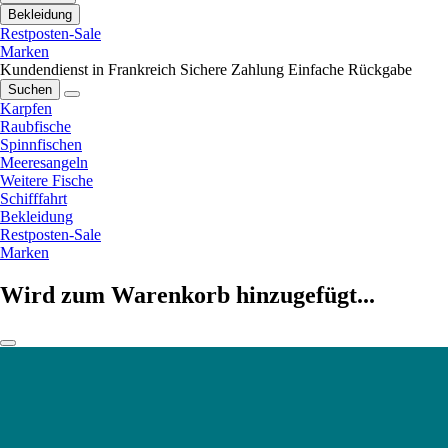
Bekleidung
Restposten-Sale
Marken
Kundendienst in Frankreich
Sichere Zahlung
Einfache Rückgabe
Suchen
Karpfen
Raubfische
Spinnfischen
Meeresangeln
Weitere Fische
Schifffahrt
Bekleidung
Restposten-Sale
Marken
Wird zum Warenkorb hinzugefügt...