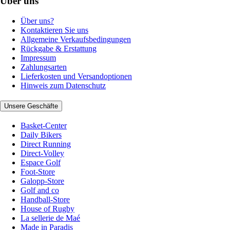
Über uns
Über uns?
Kontaktieren Sie uns
Allgemeine Verkaufsbedingungen
Rückgabe & Erstattung
Impressum
Zahlungsarten
Lieferkosten und Versandoptionen
Hinweis zum Datenschutz
Unsere Geschäfte
Basket-Center
Daily Bikers
Direct Running
Direct-Volley
Espace Golf
Foot-Store
Galopp-Store
Golf and co
Handball-Store
House of Rugby
La sellerie de Maé
Made in Paradis