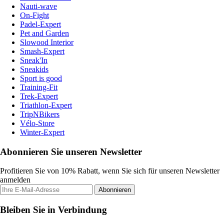
Nauti-wave
On-Fight
Padel-Expert
Pet and Garden
Slowood Interior
Smash-Expert
Sneak'In
Sneakids
Sport is good
Training-Fit
Trek-Expert
Triathlon-Expert
TripNBikers
Vélo-Store
Winter-Expert
Abonnieren Sie unseren Newsletter
Profitieren Sie von 10% Rabatt, wenn Sie sich für unseren Newsletter
anmelden
Abonnieren
Bleiben Sie in Verbindung