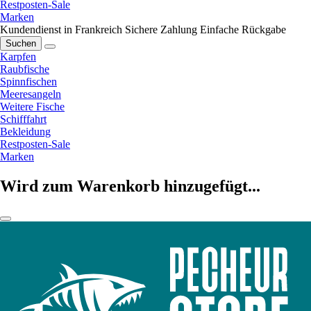
Restposten-Sale
Marken
Kundendienst in Frankreich
Sichere Zahlung
Einfache Rückgabe
Suchen
Karpfen
Raubfische
Spinnfischen
Meeresangeln
Weitere Fische
Schifffahrt
Bekleidung
Restposten-Sale
Marken
Wird zum Warenkorb hinzugefügt...