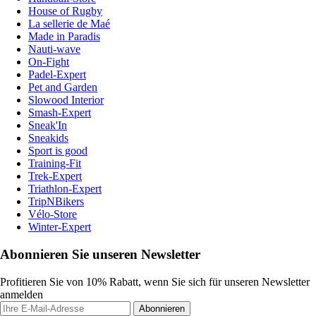
House of Rugby
La sellerie de Maé
Made in Paradis
Nauti-wave
On-Fight
Padel-Expert
Pet and Garden
Slowood Interior
Smash-Expert
Sneak'In
Sneakids
Sport is good
Training-Fit
Trek-Expert
Triathlon-Expert
TripNBikers
Vélo-Store
Winter-Expert
Abonnieren Sie unseren Newsletter
Profitieren Sie von 10% Rabatt, wenn Sie sich für unseren Newsletter
anmelden
Abonnieren