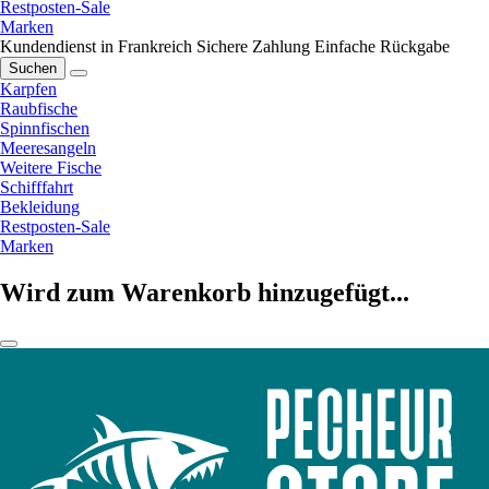
Restposten-Sale
Marken
Kundendienst in Frankreich
Sichere Zahlung
Einfache Rückgabe
Suchen
Karpfen
Raubfische
Spinnfischen
Meeresangeln
Weitere Fische
Schifffahrt
Bekleidung
Restposten-Sale
Marken
Wird zum Warenkorb hinzugefügt...