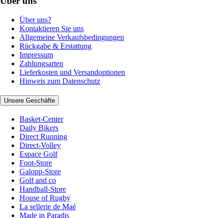
Über uns
Über uns?
Kontaktieren Sie uns
Allgemeine Verkaufsbedingungen
Rückgabe & Erstattung
Impressum
Zahlungsarten
Lieferkosten und Versandoptionen
Hinweis zum Datenschutz
Unsere Geschäfte
Basket-Center
Daily Bikers
Direct Running
Direct-Volley
Espace Golf
Foot-Store
Galopp-Store
Golf and co
Handball-Store
House of Rugby
La sellerie de Maé
Made in Paradis