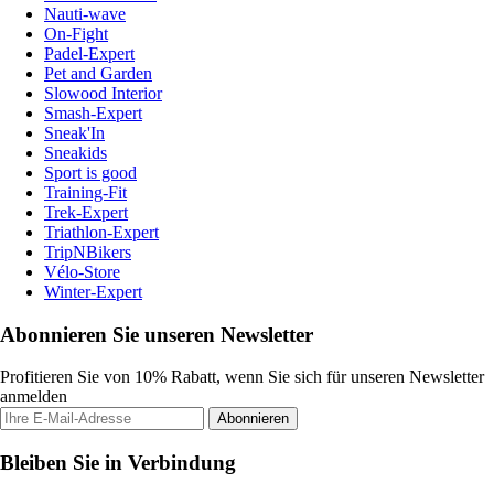
Nauti-wave
On-Fight
Padel-Expert
Pet and Garden
Slowood Interior
Smash-Expert
Sneak'In
Sneakids
Sport is good
Training-Fit
Trek-Expert
Triathlon-Expert
TripNBikers
Vélo-Store
Winter-Expert
Abonnieren Sie unseren Newsletter
Profitieren Sie von 10% Rabatt, wenn Sie sich für unseren Newsletter
anmelden
Abonnieren
Bleiben Sie in Verbindung