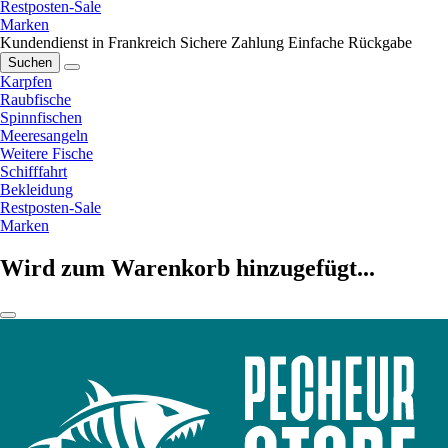
Restposten-Sale
Marken
Kundendienst in Frankreich
Sichere Zahlung
Einfache Rückgabe
Suchen
Karpfen
Raubfische
Spinnfischen
Meeresangeln
Weitere Fische
Schifffahrt
Bekleidung
Restposten-Sale
Marken
Wird zum Warenkorb hinzugefügt...