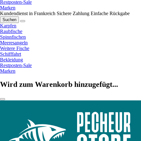
Restposten-Sale
Marken
Kundendienst in Frankreich
Sichere Zahlung
Einfache Rückgabe
Suchen
Karpfen
Raubfische
Spinnfischen
Meeresangeln
Weitere Fische
Schifffahrt
Bekleidung
Restposten-Sale
Marken
Wird zum Warenkorb hinzugefügt...