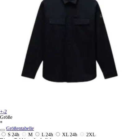
+-2
Größe
*
Größentabelle
S
24h
M
L
24h
XL
24h
2XL