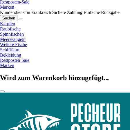
Restposten-Sale
Marken
Kundendienst in Frankreich
Sichere Zahlung
Einfache Rückgabe
Suchen
Karpfen
Raubfische
Spinnfischen
Meeresangeln
Weitere Fische
Schifffahrt
Bekleidung
Restposten-Sale
Marken
Wird zum Warenkorb hinzugefügt...