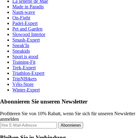
La sellerie de Maé
Made in Paradis
Nauti-wave
On-Fight
Padel-Expert
Pet and Garden
Slowood Interior
Smash-Expert
Sneak'In
Sneakids
Sport is good
Training-Fit
Trek-Expert
Triathlon-Expert
TripNBikers
Vélo-Store
Winter-Expert
Abonnieren Sie unseren Newsletter
Profitieren Sie von 10% Rabatt, wenn Sie sich für unseren Newsletter
anmelden
Abonnieren
Bleiben Sie in Verbindung