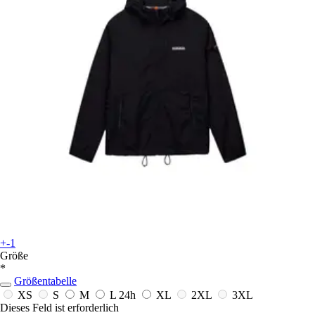
+-1
Größe
*
Größentabelle
XS
S
M
L
24h
XL
2XL
3XL
Dieses Feld ist erforderlich