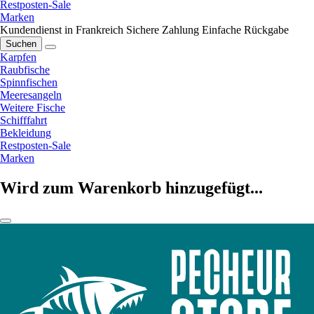
Restposten-Sale
Marken
Kundendienst in Frankreich
Sichere Zahlung
Einfache Rückgabe
Suchen
Karpfen
Raubfische
Spinnfischen
Meeresangeln
Weitere Fische
Schifffahrt
Bekleidung
Restposten-Sale
Marken
Wird zum Warenkorb hinzugefügt...