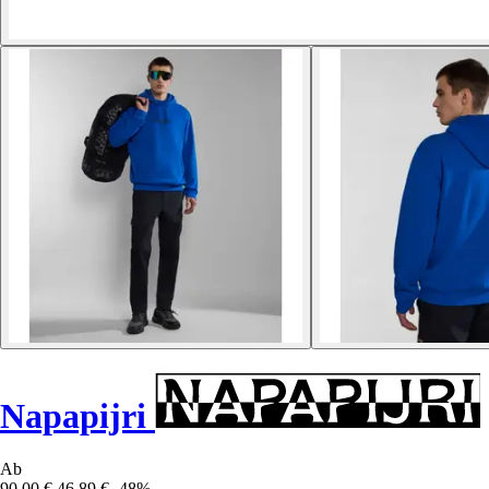
Napapijri
Ab
90,00 €
46,89 €
-48%