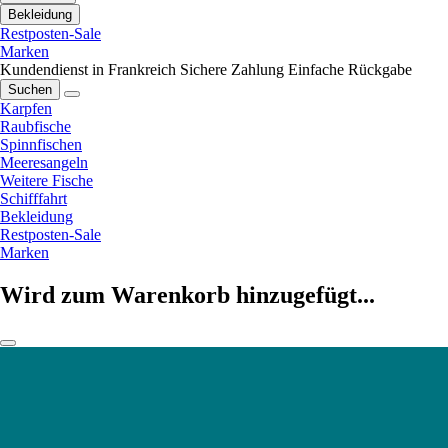
Bekleidung
Restposten-Sale
Marken
Kundendienst in Frankreich
Sichere Zahlung
Einfache Rückgabe
Suchen
Karpfen
Raubfische
Spinnfischen
Meeresangeln
Weitere Fische
Schifffahrt
Bekleidung
Restposten-Sale
Marken
Wird zum Warenkorb hinzugefügt...