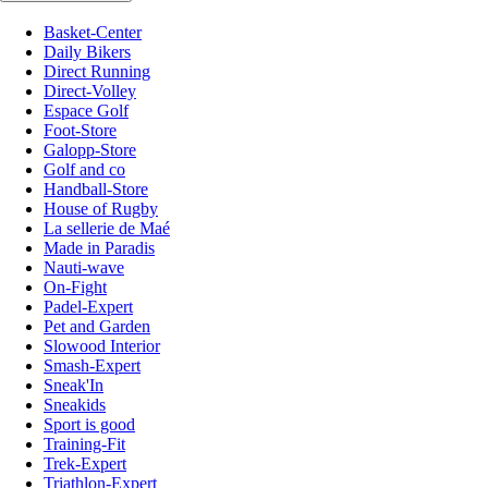
Basket-Center
Daily Bikers
Direct Running
Direct-Volley
Espace Golf
Foot-Store
Galopp-Store
Golf and co
Handball-Store
House of Rugby
La sellerie de Maé
Made in Paradis
Nauti-wave
On-Fight
Padel-Expert
Pet and Garden
Slowood Interior
Smash-Expert
Sneak'In
Sneakids
Sport is good
Training-Fit
Trek-Expert
Triathlon-Expert