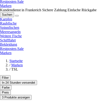
Restposten-Sale
Marken
Kundendienst in Frankreich
Sichere Zahlung
Einfache Rückgabe
Suchen
Karpfen
Raubfische
Spinnfischen
Meeresangeln
Weitere Fische
Schifffahrt
Bekleidung
Restposten-Sale
Marken
Startseite
/
Marken
/
TSL
Filter
In 24 Stunden versendet
Farbe
Preis
3 Produkte anzeigen