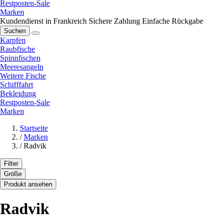
Restposten-Sale
Marken
Kundendienst in Frankreich
Sichere Zahlung
Einfache Rückgabe
Suchen
Karpfen
Raubfische
Spinnfischen
Meeresangeln
Weitere Fische
Schifffahrt
Bekleidung
Restposten-Sale
Marken
Startseite
/
Marken
/
Radvik
Filter
Größe
Produkt ansehen
Radvik