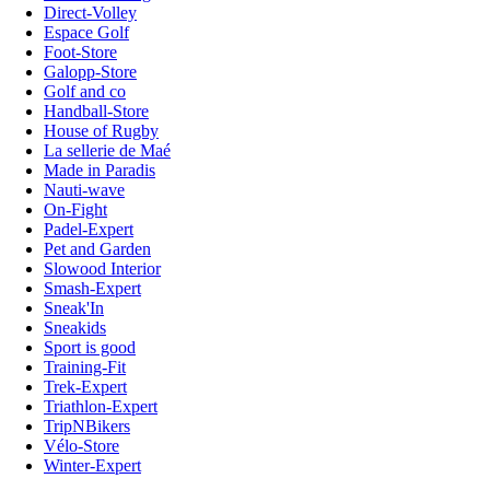
Direct-Volley
Espace Golf
Foot-Store
Galopp-Store
Golf and co
Handball-Store
House of Rugby
La sellerie de Maé
Made in Paradis
Nauti-wave
On-Fight
Padel-Expert
Pet and Garden
Slowood Interior
Smash-Expert
Sneak'In
Sneakids
Sport is good
Training-Fit
Trek-Expert
Triathlon-Expert
TripNBikers
Vélo-Store
Winter-Expert