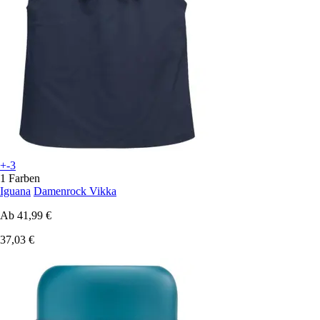
+-3
1 Farben
Iguana
Damenrock Vikka
Ab
41,99 €
37,03 €