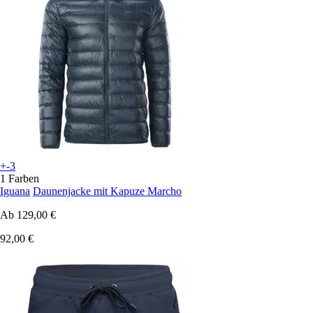
+-3
1 Farben
Iguana
Daunenjacke mit Kapuze Marcho
Ab
129,00 €
92,00 €