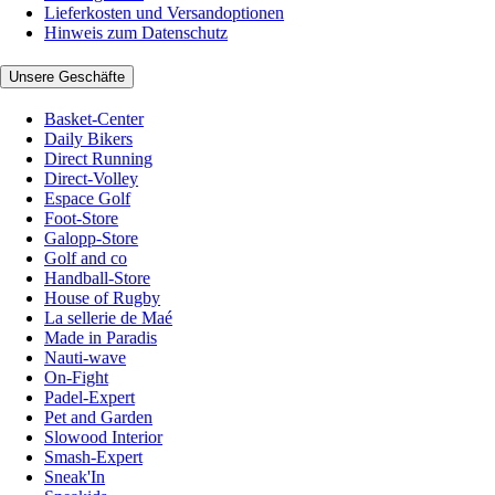
Lieferkosten und Versandoptionen
Hinweis zum Datenschutz
Unsere Geschäfte
Basket-Center
Daily Bikers
Direct Running
Direct-Volley
Espace Golf
Foot-Store
Galopp-Store
Golf and co
Handball-Store
House of Rugby
La sellerie de Maé
Made in Paradis
Nauti-wave
On-Fight
Padel-Expert
Pet and Garden
Slowood Interior
Smash-Expert
Sneak'In