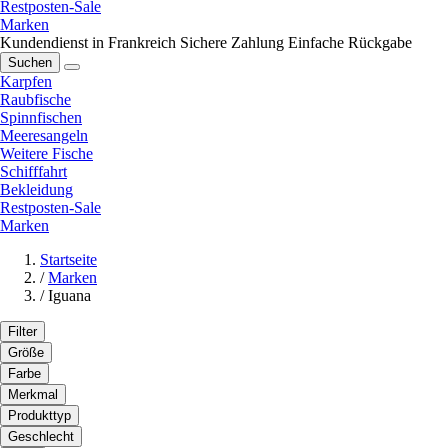
Restposten-Sale
Marken
Kundendienst in Frankreich
Sichere Zahlung
Einfache Rückgabe
Suchen
Karpfen
Raubfische
Spinnfischen
Meeresangeln
Weitere Fische
Schifffahrt
Bekleidung
Restposten-Sale
Marken
Startseite
/
Marken
/
Iguana
Filter
Größe
Farbe
Merkmal
Produkttyp
Geschlecht