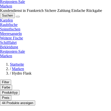
Restposten-Sale
Marken
Kundendienst in Frankreich
Sichere Zahlung
Einfache Rückgabe
Suchen
Karpfen
Raubfische
Spinnfischen
Meeresangeln
Weitere Fische
Schifffahrt
Bekleidung
Restposten-Sale
Marken
Startseite
/
Marken
/
Hydro Flask
Filter
Farbe
Produkttyp
Preis
44 Produkte anzeigen