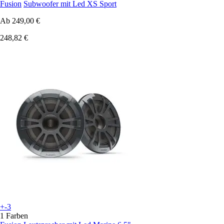
Fusion
Subwoofer mit Led XS Sport
Ab
249,00 €
248,82 €
+-3
1 Farben