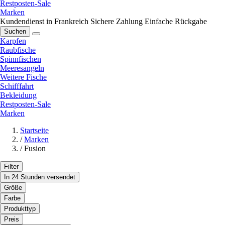
Restposten-Sale
Marken
Kundendienst in Frankreich
Sichere Zahlung
Einfache Rückgabe
Suchen
Karpfen
Raubfische
Spinnfischen
Meeresangeln
Weitere Fische
Schifffahrt
Bekleidung
Restposten-Sale
Marken
Startseite
/
Marken
/
Fusion
Filter
In 24 Stunden versendet
Größe
Farbe
Produkttyp
Preis