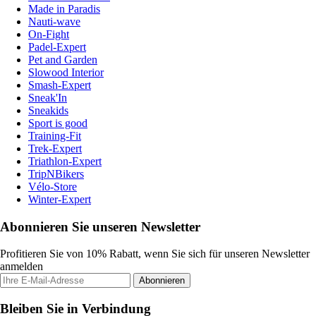
Made in Paradis
Nauti-wave
On-Fight
Padel-Expert
Pet and Garden
Slowood Interior
Smash-Expert
Sneak'In
Sneakids
Sport is good
Training-Fit
Trek-Expert
Triathlon-Expert
TripNBikers
Vélo-Store
Winter-Expert
Abonnieren Sie unseren Newsletter
Profitieren Sie von 10% Rabatt, wenn Sie sich für unseren Newsletter
anmelden
Abonnieren
Bleiben Sie in Verbindung