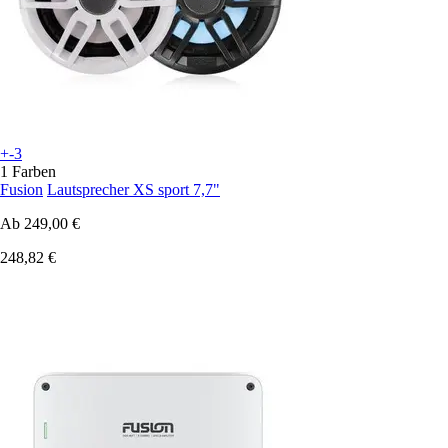
+-3
1 Farben
Fusion
Lautsprecher XS sport 7,7"
Ab
249,00 €
248,82 €