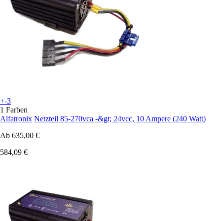
+-3
1 Farben
Alfatronix
Netzteil 85-270vca -&gt; 24vcc, 10 Ampere (240 Watt)
Ab
635,00 €
584,09 €