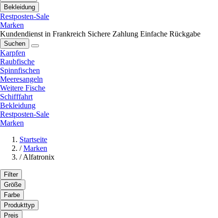
Bekleidung
Restposten-Sale
Marken
Kundendienst in Frankreich
Sichere Zahlung
Einfache Rückgabe
Suchen
Karpfen
Raubfische
Spinnfischen
Meeresangeln
Weitere Fische
Schifffahrt
Bekleidung
Restposten-Sale
Marken
Startseite
/
Marken
/
Alfatronix
Filter
Größe
Farbe
Produkttyp
Preis