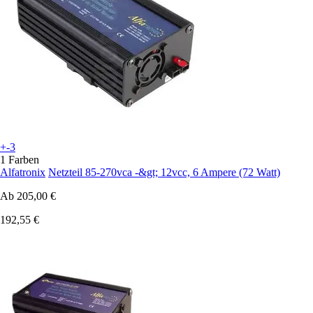
+-3
1 Farben
Alfatronix
Netzteil 85-270vca -&gt; 12vcc, 6 Ampere (72 Watt)
Ab
205,00 €
192,55 €