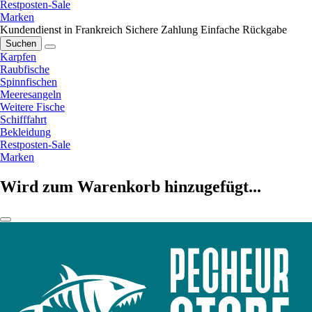
Restposten-Sale
Marken
Kundendienst in Frankreich
Sichere Zahlung
Einfache Rückgabe
Suchen
Karpfen
Raubfische
Spinnfischen
Meeresangeln
Weitere Fische
Schifffahrt
Bekleidung
Restposten-Sale
Marken
Wird zum Warenkorb hinzugefügt...