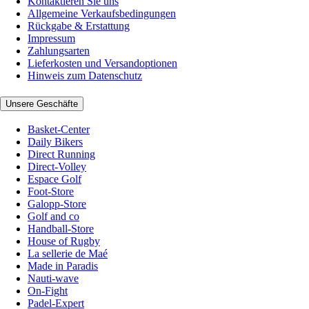
Kontaktieren Sie uns
Allgemeine Verkaufsbedingungen
Rückgabe & Erstattung
Impressum
Zahlungsarten
Lieferkosten und Versandoptionen
Hinweis zum Datenschutz
Unsere Geschäfte
Basket-Center
Daily Bikers
Direct Running
Direct-Volley
Espace Golf
Foot-Store
Galopp-Store
Golf and co
Handball-Store
House of Rugby
La sellerie de Maé
Made in Paradis
Nauti-wave
On-Fight
Padel-Expert