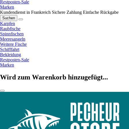
Restposten-Sale
Marken
Kundendienst in Frankreich
Sichere Zahlung
Einfache Rückgabe
Suchen
Karpfen
Raubfische
Spinnfischen
Meeresangeln
Weitere Fische
Schifffahrt
Bekleidung
Restposten-Sale
Marken
Wird zum Warenkorb hinzugefügt...