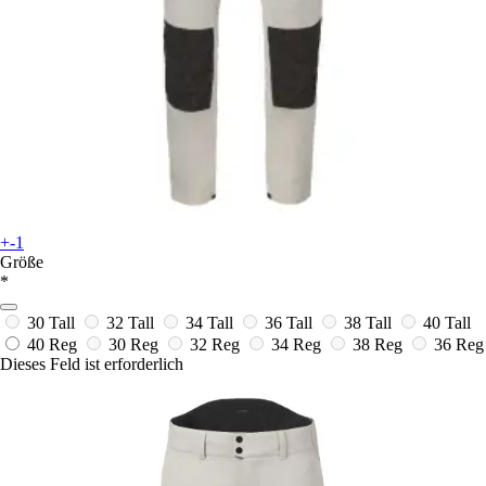
+-1
Größe
*
30 Tall
32 Tall
34 Tall
36 Tall
38 Tall
40 Tall
40 Reg
30 Reg
32 Reg
34 Reg
38 Reg
36 Reg
Dieses Feld ist erforderlich