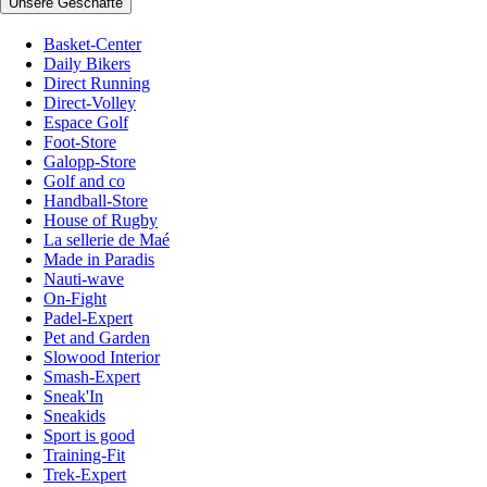
Unsere Geschäfte
Basket-Center
Daily Bikers
Direct Running
Direct-Volley
Espace Golf
Foot-Store
Galopp-Store
Golf and co
Handball-Store
House of Rugby
La sellerie de Maé
Made in Paradis
Nauti-wave
On-Fight
Padel-Expert
Pet and Garden
Slowood Interior
Smash-Expert
Sneak'In
Sneakids
Sport is good
Training-Fit
Trek-Expert