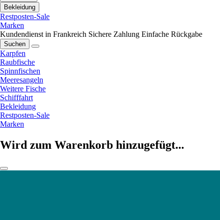
Bekleidung
Restposten-Sale
Marken
Kundendienst in Frankreich
Sichere Zahlung
Einfache Rückgabe
Suchen
Karpfen
Raubfische
Spinnfischen
Meeresangeln
Weitere Fische
Schifffahrt
Bekleidung
Restposten-Sale
Marken
Wird zum Warenkorb hinzugefügt...