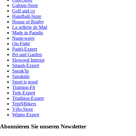
Galopp-Store
Golf and co
Handball-Store
House of Rugby
La sellerie de Maé
Made in Paradis
Nauti-wave
On-Fight
Padel-Expert
Pet and Garden
Slowood Interior
Smash-Expert
Sneak'In
Sneakids
Sport is good
Training-Fit
Trek-Expert
Triathlon-Expert
TripNBikers
Vélo-Store
Winter-Expert
Abonnieren Sie unseren Newsletter