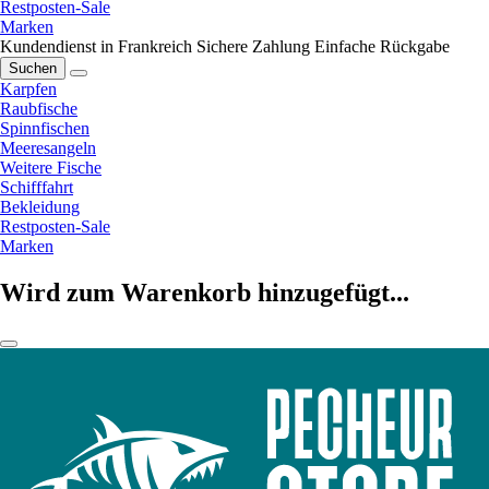
Restposten-Sale
Marken
Kundendienst in Frankreich
Sichere Zahlung
Einfache Rückgabe
Suchen
Karpfen
Raubfische
Spinnfischen
Meeresangeln
Weitere Fische
Schifffahrt
Bekleidung
Restposten-Sale
Marken
Wird zum Warenkorb hinzugefügt...