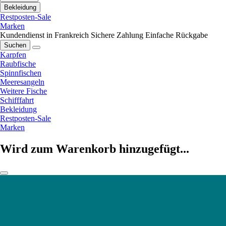
Bekleidung
Restposten-Sale
Marken
Kundendienst in Frankreich
Sichere Zahlung
Einfache Rückgabe
Suchen
Karpfen
Raubfische
Spinnfischen
Meeresangeln
Weitere Fische
Schifffahrt
Bekleidung
Restposten-Sale
Marken
Wird zum Warenkorb hinzugefügt...