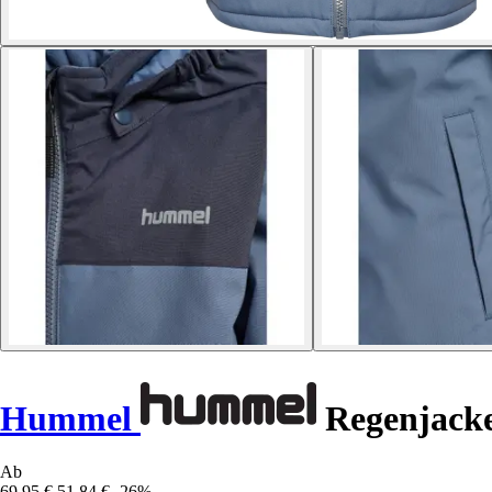
Hummel
Regenjacke
Ab
69,95 €
51,84 €
-26%