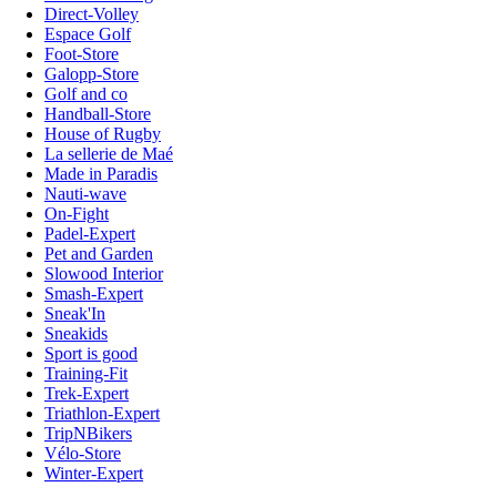
Direct-Volley
Espace Golf
Foot-Store
Galopp-Store
Golf and co
Handball-Store
House of Rugby
La sellerie de Maé
Made in Paradis
Nauti-wave
On-Fight
Padel-Expert
Pet and Garden
Slowood Interior
Smash-Expert
Sneak'In
Sneakids
Sport is good
Training-Fit
Trek-Expert
Triathlon-Expert
TripNBikers
Vélo-Store
Winter-Expert