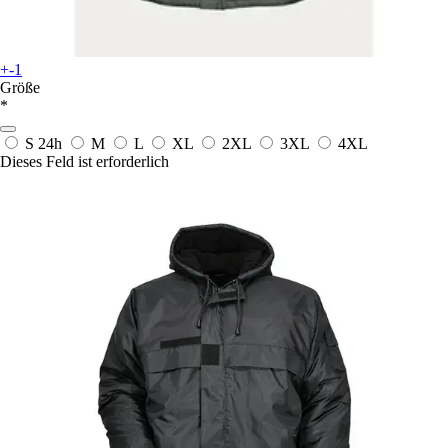
+-1
Größe
*
S
24h
M
L
XL
2XL
3XL
4XL
Dieses Feld ist erforderlich