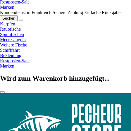
Restposten-Sale
Marken
Kundendienst in Frankreich
Sichere Zahlung
Einfache Rückgabe
Suchen
Karpfen
Raubfische
Spinnfischen
Meeresangeln
Weitere Fische
Schifffahrt
Bekleidung
Restposten-Sale
Marken
Wird zum Warenkorb hinzugefügt...