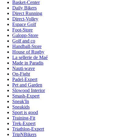
Basket-Center
Daily Bikers
Direct Running
Direct-Volley
Espace Golf
Foot-Store
Galopp-Store
Golf and co
Handball-Store
House of Rugby
La sellerie de Maé
Made in Paradis
Nauti-wave
On-Fight
Padel-Expert
Pet and Garden
Slowood Interior
Smash-Expert
Sneak'In
Sneakids
Sport is good
Training-Fit
Trek-Expert
Triathlon-Expert
TripNBikers