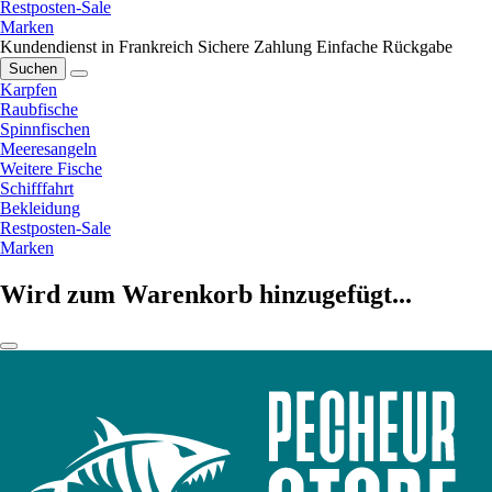
Restposten-Sale
Marken
Kundendienst in Frankreich
Sichere Zahlung
Einfache Rückgabe
Suchen
Karpfen
Raubfische
Spinnfischen
Meeresangeln
Weitere Fische
Schifffahrt
Bekleidung
Restposten-Sale
Marken
Wird zum Warenkorb hinzugefügt...