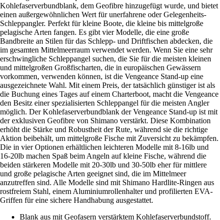
Kohlefaserverbundblank, dem Geofibre hinzugefügt wurde, und bietet
einen außergewöhnlichen Wert für unerfahrene oder Gelegenheits-
Schleppangler. Perfekt für kleine Boote, die kleine bis mittelgroße
pelagische Arten fangen. Es gibt vier Modelle, die eine große
Bandbreite an Stilen für das Schlepp- und Driftfischen abdecken, die
im gesamten Mittelmeerraum verwendet werden. Wenn Sie eine sehr
erschwingliche Schleppangel suchen, die Sie für die meisten kleinen
und mittelgroßen Großfischarten, die in europäischen Gewässern
vorkommen, verwenden können, ist die Vengeance Stand-up eine
ausgezeichnete Wahl. Mit einem Preis, der tatsächlich günstiger ist als
die Buchung eines Tages auf einem Charterboot, macht die Vengeance
den Besitz einer spezialisierten Schleppangel für die meisten Angler
möglich. Der Kohlefaserverbundblank der Vengeance Stand-up ist mit
der exklusiven Geofibre von Shimano verstärkt. Diese Kombination
erhöht die Stärke und Robustheit der Rute, während sie die richtige
Aktion beibehält, um mittelgroße Fische mit Zuversicht zu bekämpfen.
Die in vier Optionen erhältlichen leichteren Modelle mit 8-16lb und
16-20lb machen Spaß beim Angeln auf kleine Fische, während die
beiden stärkeren Modelle mit 20-30lb und 30-50lb eher für mittlere
und große pelagische Arten geeignet sind, die im Mittelmeer
anzutreffen sind. Alle Modelle sind mit Shimano Hardlite-Ringen aus
rostfreiem Stahl, einem Aluminiumrollenhalter und profilierten EVA-
Griffen für eine sichere Handhabung ausgestattet.
Blank aus mit Geofasern verstärktem Kohlefaserverbundstoff.