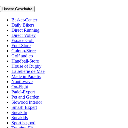
Unsere Geschäfte
Basket-Center
Daily Bikers
Direct Running
Direct-Volley
Espace Golf
Foot-Store
Galopp-Store
Golf and co
Handball-Store
House of Rugby
La sellerie de Maé
Made in Paradis
Nauti-wave
On-Fight
Padel-Expert
Pet and Garden
Slowood Interior
Smash-Expert
Sneak'In
Sneakids
Sport is good
Training-Fit