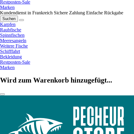
Restposten-Sale
Marken
Kundendienst in Frankreich
Sichere Zahlung
Einfache Rückgabe
Suchen
Karpfen
Raubfische
Spinnfischen
Meeresangeln
Weitere Fische
Schifffahrt
Bekleidung
Restposten-Sale
Marken
Wird zum Warenkorb hinzugefügt...