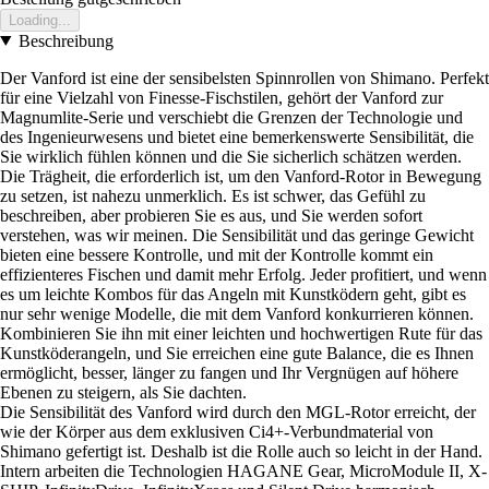
Loading...
Beschreibung
Der Vanford ist eine der sensibelsten Spinnrollen von Shimano. Perfekt
für eine Vielzahl von Finesse-Fischstilen, gehört der Vanford zur
Magnumlite-Serie und verschiebt die Grenzen der Technologie und
des Ingenieurwesens und bietet eine bemerkenswerte Sensibilität, die
Sie wirklich fühlen können und die Sie sicherlich schätzen werden.
Die Trägheit, die erforderlich ist, um den Vanford-Rotor in Bewegung
zu setzen, ist nahezu unmerklich. Es ist schwer, das Gefühl zu
beschreiben, aber probieren Sie es aus, und Sie werden sofort
verstehen, was wir meinen. Die Sensibilität und das geringe Gewicht
bieten eine bessere Kontrolle, und mit der Kontrolle kommt ein
effizienteres Fischen und damit mehr Erfolg. Jeder profitiert, und wenn
es um leichte Kombos für das Angeln mit Kunstködern geht, gibt es
nur sehr wenige Modelle, die mit dem Vanford konkurrieren können.
Kombinieren Sie ihn mit einer leichten und hochwertigen Rute für das
Kunstköderangeln, und Sie erreichen eine gute Balance, die es Ihnen
ermöglicht, besser, länger zu fangen und Ihr Vergnügen auf höhere
Ebenen zu steigern, als Sie dachten.
Die Sensibilität des Vanford wird durch den MGL-Rotor erreicht, der
wie der Körper aus dem exklusiven Ci4+-Verbundmaterial von
Shimano gefertigt ist. Deshalb ist die Rolle auch so leicht in der Hand.
Intern arbeiten die Technologien HAGANE Gear, MicroModule II, X-