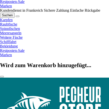
Restposten-Sale
Marken
Kundendienst in Frankreich
Sichere Zahlung
Einfache Rückgabe
Suchen
Karpfen
Raubfische
Spinnfischen
Meeresangeln
Weitere Fische
Schifffahrt
Bekleidung
Restposten-Sale
Marken
Wird zum Warenkorb hinzugefügt...