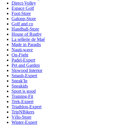
Direct-Volley
Espace Golf
Foot-Store
Galopp-Store
Golf and co
Handball-Store
House of Rugby
La sellerie de Maé
Made in Paradis
Nauti-wave
On-Fight
Padel-Expert
Pet and Garden
Slowood Interior
Smash-Expert
Sneak'In
Sneakids
Sport is good
Training-Fit
Trek-Expert
Triathlon-Expert
TripNBikers
Vélo-Store
Winter-Expert