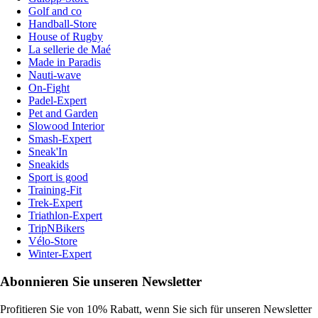
Golf and co
Handball-Store
House of Rugby
La sellerie de Maé
Made in Paradis
Nauti-wave
On-Fight
Padel-Expert
Pet and Garden
Slowood Interior
Smash-Expert
Sneak'In
Sneakids
Sport is good
Training-Fit
Trek-Expert
Triathlon-Expert
TripNBikers
Vélo-Store
Winter-Expert
Abonnieren Sie unseren Newsletter
Profitieren Sie von 10% Rabatt, wenn Sie sich für unseren Newsletter