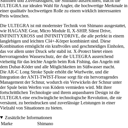
Sanftheit und Zuverlässigkeit, die Shimano auszeichnen, macht die
ULTEGRA zur idealen Wahl für Angler, die hochwertige Merkmale in
einer qualitativ hochwertigen Rolle zu einem wirklich interessanten
Preis wünschen.
Die ULTEGRA ist mit modernster Technik von Shimano ausgestattet,
wie HAGANE Gear, Micro Module II, X-SHIP, Silent Drive,
INFINITYXROSS und INFINITYDRIVE, die alle perfekt in einem
langlebigen und leichten CI4+-Körper kombiniert sind. Diese
Kombination ermöglicht ein kraftvolles und geschmeidiges Einholen,
das vor allem unter Druck sehr stabil ist. X-Protect bietet einen
hervorragenden Wasserschutz, der die ULTEGRA ausreichend
vielseitig für das leichte Angeln beim Rok Fishing, das Angeln mit
dem Dubar-Köder und alle Möglichkeiten im Süßwasser macht.
Die AR-C Long Stroke Spule erhöht die Wurfweite, und die
Integration der ANTI-TWIST-Flosse sorgt für ein hervorragendes
Management der Schnur, wodurch ein Verwickeln der Schnur unter
der Spule beim Werfen von Ködern vermieden wird. Mit ihrer
fortschrittlichen Technologie und ihrem anpassbaren Design ist die
ULTEGRA eine erschwingliche technologische Revolution, die nie
versäumt, zu beeindrucken und zuverlässige Leistungen in einer
Vielzahl von Situationen zu bieten.
Zusätzliche Informationen
Marke
Shimano