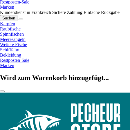
Restposten-Sale
Marken
Kundendienst in Frankreich
Sichere Zahlung
Einfache Rückgabe
Suchen
Karpfen
Raubfische
Spinnfischen
Meeresangeln
Weitere Fische
Schifffahrt
Bekleidung
Restposten-Sale
Marken
Wird zum Warenkorb hinzugefügt...