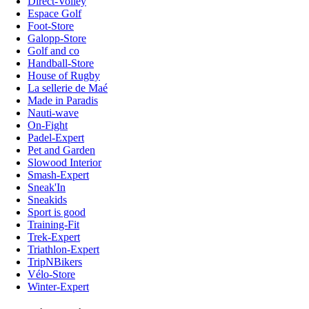
Direct-Volley
Espace Golf
Foot-Store
Galopp-Store
Golf and co
Handball-Store
House of Rugby
La sellerie de Maé
Made in Paradis
Nauti-wave
On-Fight
Padel-Expert
Pet and Garden
Slowood Interior
Smash-Expert
Sneak'In
Sneakids
Sport is good
Training-Fit
Trek-Expert
Triathlon-Expert
TripNBikers
Vélo-Store
Winter-Expert