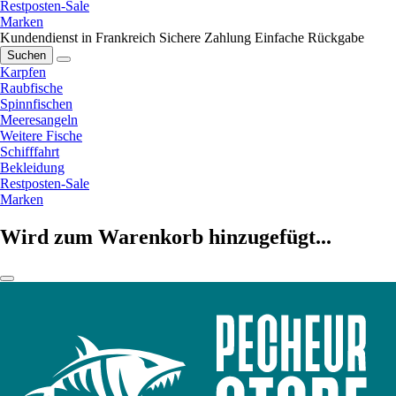
Restposten-Sale
Marken
Kundendienst in Frankreich
Sichere Zahlung
Einfache Rückgabe
Suchen
Karpfen
Raubfische
Spinnfischen
Meeresangeln
Weitere Fische
Schifffahrt
Bekleidung
Restposten-Sale
Marken
Wird zum Warenkorb hinzugefügt...