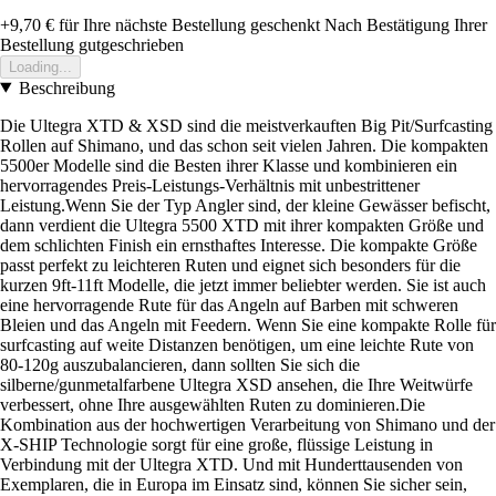
+9,70 €
für Ihre nächste Bestellung geschenkt
Nach Bestätigung Ihrer
Bestellung gutgeschrieben
Loading...
Beschreibung
Die Ultegra XTD & XSD sind die meistverkauften Big Pit/Surfcasting
Rollen auf Shimano, und das schon seit vielen Jahren. Die kompakten
5500er Modelle sind die Besten ihrer Klasse und kombinieren ein
hervorragendes Preis-Leistungs-Verhältnis mit unbestrittener
Leistung.Wenn Sie der Typ Angler sind, der kleine Gewässer befischt,
dann verdient die Ultegra 5500 XTD mit ihrer kompakten Größe und
dem schlichten Finish ein ernsthaftes Interesse. Die kompakte Größe
passt perfekt zu leichteren Ruten und eignet sich besonders für die
kurzen 9ft-11ft Modelle, die jetzt immer beliebter werden. Sie ist auch
eine hervorragende Rute für das Angeln auf Barben mit schweren
Bleien und das Angeln mit Feedern. Wenn Sie eine kompakte Rolle für
surfcasting auf weite Distanzen benötigen, um eine leichte Rute von
80-120g auszubalancieren, dann sollten Sie sich die
silberne/gunmetalfarbene Ultegra XSD ansehen, die Ihre Weitwürfe
verbessert, ohne Ihre ausgewählten Ruten zu dominieren.Die
Kombination aus der hochwertigen Verarbeitung von Shimano und der
X-SHIP Technologie sorgt für eine große, flüssige Leistung in
Verbindung mit der Ultegra XTD. Und mit Hunderttausenden von
Exemplaren, die in Europa im Einsatz sind, können Sie sicher sein,