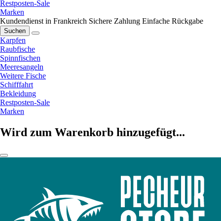
Restposten-Sale
Marken
Kundendienst in Frankreich
Sichere Zahlung
Einfache Rückgabe
Suchen
Karpfen
Raubfische
Spinnfischen
Meeresangeln
Weitere Fische
Schifffahrt
Bekleidung
Restposten-Sale
Marken
Wird zum Warenkorb hinzugefügt...