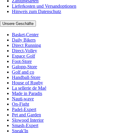
Zahlungsarten
Lieferkosten und Versandoptionen
Hinweis zum Datenschutz
Unsere Geschäfte
Basket-Center
Daily Bikers
Direct Running
Direct-Volley
Espace Golf
Foot-Store
Galopp-Store
Golf and co
Handball-Store
House of Rugby
La sellerie de Maé
Made in Paradis
Nauti-wave
On-Fight
Padel-Expert
Pet and Garden
Slowood Interior
Smash-Expert
Sneak'In