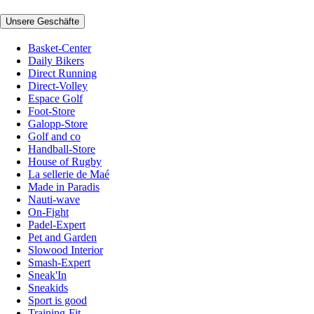
Unsere Geschäfte
Basket-Center
Daily Bikers
Direct Running
Direct-Volley
Espace Golf
Foot-Store
Galopp-Store
Golf and co
Handball-Store
House of Rugby
La sellerie de Maé
Made in Paradis
Nauti-wave
On-Fight
Padel-Expert
Pet and Garden
Slowood Interior
Smash-Expert
Sneak'In
Sneakids
Sport is good
Training-Fit