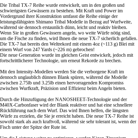
Die Tribal TX-7 Reihe wurde entwickelt, um in den großen und
schwierigsten Gewässern zu bestehen. Mit Kraft und Power im
Vordergrund ihrer Konstruktion umfasst die Reihe einige der
leistungsfähigsten Shimano Tribal Modelle in Bezug auf Wurfweite,
während sie dennoch erstaunlich dünn, leicht und reaktiv bleiben.
Wenn Sie in großen Gewässern angeln, wo weite Würfe nötig sind,
um die Fische zu finden, wird Ihnen die neue TX-7 sicherlich gefallen.
Die TX-7 hat bereits den Weltrekord mit einem 4oz (~113 g) Blei mit
einem Wurf von 247 Yards (~226 m) gebrochen!
Die neue Generation wurde im gleichen Geist entwickelt, jedoch mit
fortschrittlicherer Technologie, um erneut Rekorde zu brechen.
Mit den Intensity-Modellen werden Sie die verborgene Kraft im
dennoch unglaublich dünnen Blank spüren, während die Modelle
zwischen 2.75lb und 3.25lb einen hervorragenden Kompromiss
zwischen Wurfkraft, Präzision und Effizienz beim Angeln bieten.
Durch die Hinzufügung der NANOSHEET-Technologie und der
M40X-Carbonfaser wird der Blank reaktiver und hat eine schnellere
Rückführung nach dem Wurf. Das wird Ihnen helfen, die längsten
Würfe zu erzielen, die Sie je erreicht haben. Die neue TX-7 Reihe ist
sowohl stark als auch kraftvoll, während sie sehr tolerant ist, wenn der
Fisch unter der Spitze der Rute ist.