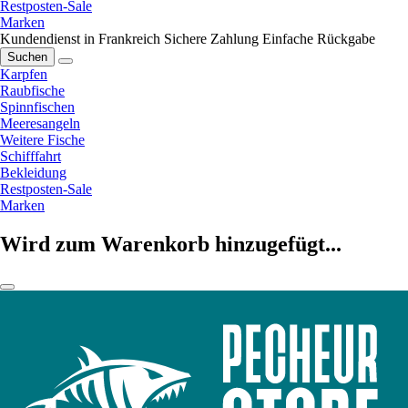
Restposten-Sale
Marken
Kundendienst in Frankreich
Sichere Zahlung
Einfache Rückgabe
Suchen
Karpfen
Raubfische
Spinnfischen
Meeresangeln
Weitere Fische
Schifffahrt
Bekleidung
Restposten-Sale
Marken
Wird zum Warenkorb hinzugefügt...