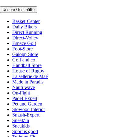
Unsere Geschäfte
Basket-Center
Daily Bikers
Direct Running
Direct-Volley
Espace Golf
Foot-Store
Galopp-Store
Golf and co
Handball-Store
House of Rugby
La sellerie de Maé
Made in Paradis
Nauti-wave
On-Fight
Padel-Expert
Pet and Garden
Slowood Interior
Smash-Expert
Sneak'In
Sneakids
Sport is good
Training-Fit