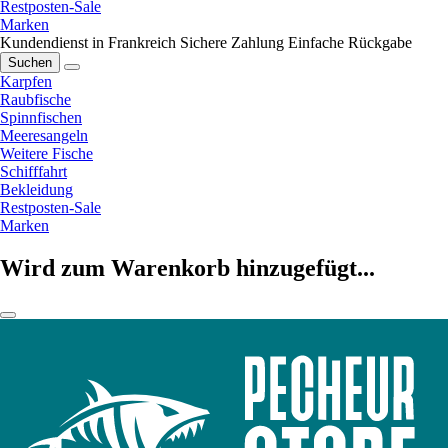
Restposten-Sale
Marken
Kundendienst in Frankreich
Sichere Zahlung
Einfache Rückgabe
Suchen
Karpfen
Raubfische
Spinnfischen
Meeresangeln
Weitere Fische
Schifffahrt
Bekleidung
Restposten-Sale
Marken
Wird zum Warenkorb hinzugefügt...