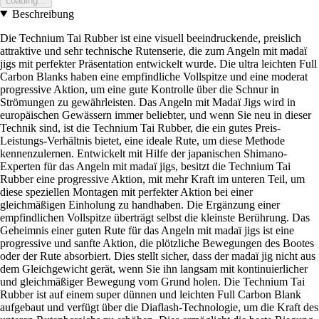
Loading...
Beschreibung
Die Technium Tai Rubber ist eine visuell beeindruckende, preislich
attraktive und sehr technische Rutenserie, die zum Angeln mit madaï
jigs mit perfekter Präsentation entwickelt wurde. Die ultra leichten Full
Carbon Blanks haben eine empfindliche Vollspitze und eine moderat
progressive Aktion, um eine gute Kontrolle über die Schnur in
Strömungen zu gewährleisten. Das Angeln mit Madaï Jigs wird in
europäischen Gewässern immer beliebter, und wenn Sie neu in dieser
Technik sind, ist die Technium Tai Rubber, die ein gutes Preis-
Leistungs-Verhältnis bietet, eine ideale Rute, um diese Methode
kennenzulernen. Entwickelt mit Hilfe der japanischen Shimano-
Experten für das Angeln mit madaï jigs, besitzt die Technium Tai
Rubber eine progressive Aktion, mit mehr Kraft im unteren Teil, um
diese speziellen Montagen mit perfekter Aktion bei einer
gleichmäßigen Einholung zu handhaben. Die Ergänzung einer
empfindlichen Vollspitze überträgt selbst die kleinste Berührung. Das
Geheimnis einer guten Rute für das Angeln mit madaï jigs ist eine
progressive und sanfte Aktion, die plötzliche Bewegungen des Bootes
oder der Rute absorbiert. Dies stellt sicher, dass der madaï jig nicht aus
dem Gleichgewicht gerät, wenn Sie ihn langsam mit kontinuierlicher
und gleichmäßiger Bewegung vom Grund holen. Die Technium Tai
Rubber ist auf einem super dünnen und leichten Full Carbon Blank
aufgebaut und verfügt über die Diaflash-Technologie, um die Kraft des