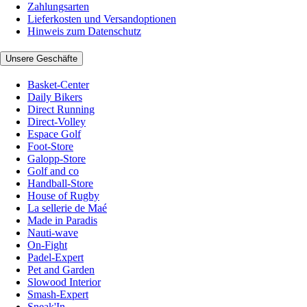
Zahlungsarten
Lieferkosten und Versandoptionen
Hinweis zum Datenschutz
Unsere Geschäfte
Basket-Center
Daily Bikers
Direct Running
Direct-Volley
Espace Golf
Foot-Store
Galopp-Store
Golf and co
Handball-Store
House of Rugby
La sellerie de Maé
Made in Paradis
Nauti-wave
On-Fight
Padel-Expert
Pet and Garden
Slowood Interior
Smash-Expert
Sneak'In