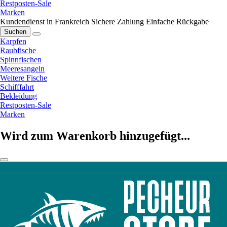
Restposten-Sale
Marken
Kundendienst in Frankreich
Sichere Zahlung
Einfache Rückgabe
Suchen
Karpfen
Raubfische
Spinnfischen
Meeresangeln
Weitere Fische
Schifffahrt
Bekleidung
Restposten-Sale
Marken
Wird zum Warenkorb hinzugefügt...