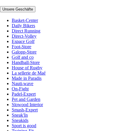
Unsere Geschäfte
Basket-Center
Daily Bikers
Direct Running
Direct-Volley
Espace Golf
Foot-Store
Galopp-Store
Golf and co
Handball-Store
House of Rugby
La sellerie de Maé
Made in Paradis
Nauti-wave
On-Fight
Padel-Expert
Pet and Garden
Slowood Interior
Smash-Expert
Sneak'In
Sneakids
Sport is good
Training-Fit