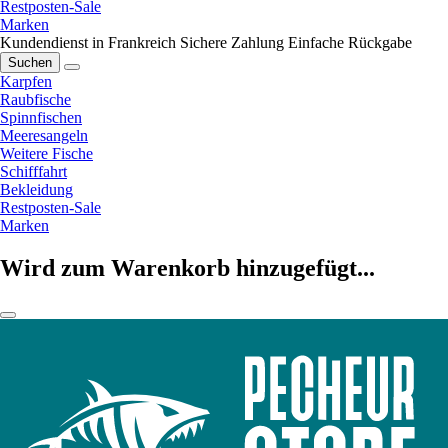
Restposten-Sale
Marken
Kundendienst in Frankreich
Sichere Zahlung
Einfache Rückgabe
Suchen
Karpfen
Raubfische
Spinnfischen
Meeresangeln
Weitere Fische
Schifffahrt
Bekleidung
Restposten-Sale
Marken
Wird zum Warenkorb hinzugefügt...