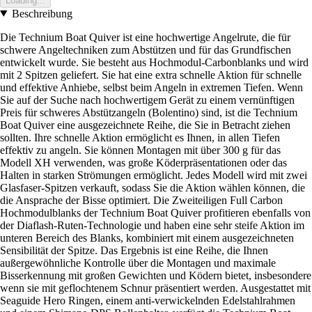
Loading...
Beschreibung
Die Technium Boat Quiver ist eine hochwertige Angelrute, die für
schwere Angeltechniken zum Abstützen und für das Grundfischen
entwickelt wurde. Sie besteht aus Hochmodul-Carbonblanks und wird
mit 2 Spitzen geliefert. Sie hat eine extra schnelle Aktion für schnelle
und effektive Anhiebe, selbst beim Angeln in extremen Tiefen. Wenn
Sie auf der Suche nach hochwertigem Gerät zu einem vernünftigen
Preis für schweres Abstützangeln (Bolentino) sind, ist die Technium
Boat Quiver eine ausgezeichnete Reihe, die Sie in Betracht ziehen
sollten. Ihre schnelle Aktion ermöglicht es Ihnen, in allen Tiefen
effektiv zu angeln. Sie können Montagen mit über 300 g für das
Modell XH verwenden, was große Köderpräsentationen oder das
Halten in starken Strömungen ermöglicht. Jedes Modell wird mit zwei
Glasfaser-Spitzen verkauft, sodass Sie die Aktion wählen können, die
die Ansprache der Bisse optimiert. Die Zweiteiligen Full Carbon
Hochmodulblanks der Technium Boat Quiver profitieren ebenfalls von
der Diaflash-Ruten-Technologie und haben eine sehr steife Aktion im
unteren Bereich des Blanks, kombiniert mit einem ausgezeichneten
Sensibilität der Spitze. Das Ergebnis ist eine Reihe, die Ihnen
außergewöhnliche Kontrolle über die Montagen und maximale
Bisserkennung mit großen Gewichten und Ködern bietet, insbesondere
wenn sie mit geflochtenem Schnur präsentiert werden. Ausgestattet mit
Seaguide Hero Ringen, einem anti-verwickelnden Edelstahlrahmen