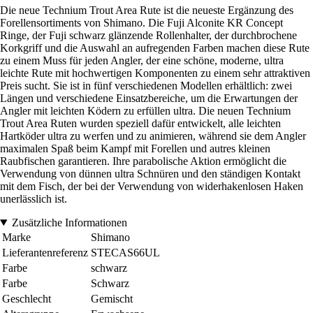
Die neue Technium Trout Area Rute ist die neueste Ergänzung des
Forellensortiments von Shimano. Die Fuji Alconite KR Concept
Ringe, der Fuji schwarz glänzende Rollenhalter, der durchbrochene
Korkgriff und die Auswahl an aufregenden Farben machen diese Rute
zu einem Muss für jeden Angler, der eine schöne, moderne, ultra
leichte Rute mit hochwertigen Komponenten zu einem sehr attraktiven
Preis sucht. Sie ist in fünf verschiedenen Modellen erhältlich: zwei
Längen und verschiedene Einsatzbereiche, um die Erwartungen der
Angler mit leichten Ködern zu erfüllen ultra. Die neuen Technium
Trout Area Ruten wurden speziell dafür entwickelt, alle leichten
Hartköder ultra zu werfen und zu animieren, während sie dem Angler
maximalen Spaß beim Kampf mit Forellen und autres kleinen
Raubfischen garantieren. Ihre parabolische Aktion ermöglicht die
Verwendung von dünnen ultra Schnüren und den ständigen Kontakt
mit dem Fisch, der bei der Verwendung von widerhakenlosen Haken
unerlässlich ist.
Zusätzliche Informationen
Marke
Shimano
Lieferantenreferenz
STECAS66UL
Farbe
schwarz
Farbe
Schwarz
Geschlecht
Gemischt