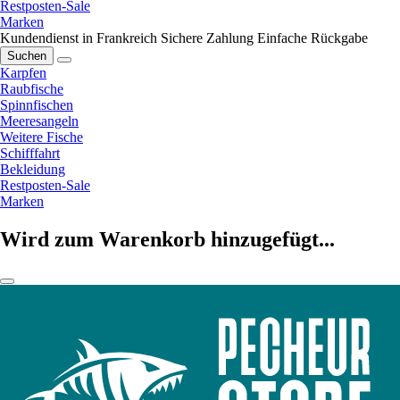
Restposten-Sale
Marken
Kundendienst in Frankreich
Sichere Zahlung
Einfache Rückgabe
Suchen
Karpfen
Raubfische
Spinnfischen
Meeresangeln
Weitere Fische
Schifffahrt
Bekleidung
Restposten-Sale
Marken
Wird zum Warenkorb hinzugefügt...