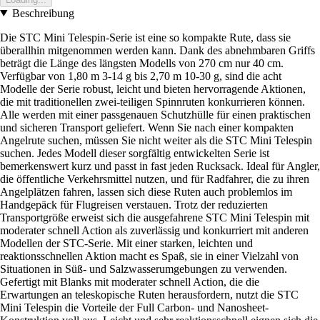
Beschreibung
Die STC Mini Telespin-Serie ist eine so kompakte Rute, dass sie
überallhin mitgenommen werden kann. Dank des abnehmbaren Griffs
beträgt die Länge des längsten Modells von 270 cm nur 40 cm.
Verfügbar von 1,80 m 3-14 g bis 2,70 m 10-30 g, sind die acht
Modelle der Serie robust, leicht und bieten hervorragende Aktionen,
die mit traditionellen zwei-teiligen Spinnruten konkurrieren können.
Alle werden mit einer passgenauen Schutzhülle für einen praktischen
und sicheren Transport geliefert. Wenn Sie nach einer kompakten
Angelrute suchen, müssen Sie nicht weiter als die STC Mini Telespin
suchen. Jedes Modell dieser sorgfältig entwickelten Serie ist
bemerkenswert kurz und passt in fast jeden Rucksack. Ideal für Angler,
die öffentliche Verkehrsmittel nutzen, und für Radfahrer, die zu ihren
Angelplätzen fahren, lassen sich diese Ruten auch problemlos im
Handgepäck für Flugreisen verstauen. Trotz der reduzierten
Transportgröße erweist sich die ausgefahrene STC Mini Telespin mit
moderater schnell Action als zuverlässig und konkurriert mit anderen
Modellen der STC-Serie. Mit einer starken, leichten und
reaktionsschnellen Aktion macht es Spaß, sie in einer Vielzahl von
Situationen in Süß- und Salzwasserumgebungen zu verwenden.
Gefertigt mit Blanks mit moderater schnell Action, die die
Erwartungen an teleskopische Ruten herausfordern, nutzt die STC
Mini Telespin die Vorteile der Full Carbon- und Nanosheet-