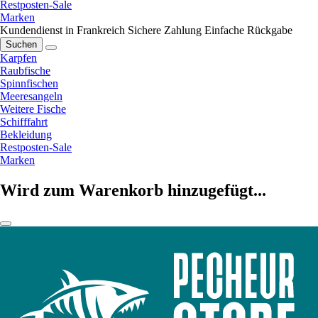
Restposten-Sale
Marken
Kundendienst in Frankreich
Sichere Zahlung
Einfache Rückgabe
Suchen
Karpfen
Raubfische
Spinnfischen
Meeresangeln
Weitere Fische
Schifffahrt
Bekleidung
Restposten-Sale
Marken
Wird zum Warenkorb hinzugefügt...