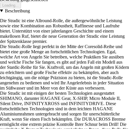
Loading...
Beschreibung
Die Stradic ist eine Allround-Rolle, die außergewöhnliche Leistung
sowie eine Kombination aus Robustheit, Raffinesse und Laufruhe
bietet. Unterstützt von einer jahrelangen Geschichte und einem
makellosen Ruf, bietet die neue Generation der Stradic eine Leistung
der Spitzenklasse premier.
Die Stradic-Rolle liegt perfekt in der Mitte der Coresolid-Reihe und
bietet eine große Menge an fortschrittlichen Technologien. Egal,
welche Art von Angeln Sie betreiben, welche Praktiken Sie ausüben
und welche Fische Sie fangen, es gibt auf jeden Fall ein Modell aus
der Stardic-Reihe für Sie. Kraftvoll, um das Angeln mit großen Ködern
zu erleichtern und große Fische effektiv zu bekämpfen, aber auch
leichtgängig, um die nötige Präzision zu bieten, ist die Stradic-Rolle
angenehm zu bedienen und wird Ihr Angelerlebnis in jeder Situation
im Süßwasser und im Meer von der Küste aus verbessern.
Die Stradic ist mit einigen der besten Technologien ausgestattet
SHIMANO, darunter HAGANE Gear, X-SHIP, Micro Module II,
Silent Drive, INFINITYXROSS und INFINITYDRIVE. Diese
fortschrittlichen Technologien sind in dem leichten HAGANE
Aluminiumrahmen untergebracht und sorgen für unerschütterliche
Kraft, wenn Sie einen Fisch bekämpfen. Die DURACROSS Bremse
ermöglicht eine extrem präzise Kontrolle Ihrer Schnur beim Drill! Die