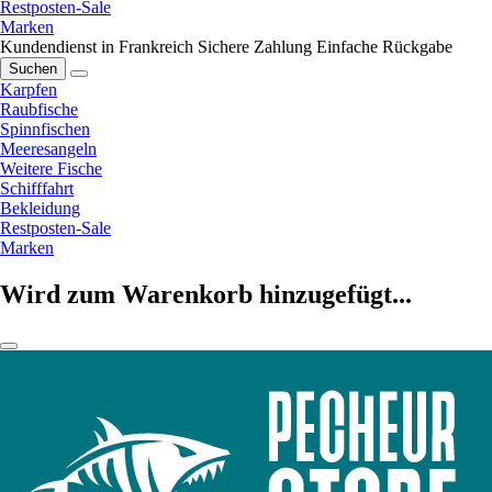
Restposten-Sale
Marken
Kundendienst in Frankreich
Sichere Zahlung
Einfache Rückgabe
Suchen
Karpfen
Raubfische
Spinnfischen
Meeresangeln
Weitere Fische
Schifffahrt
Bekleidung
Restposten-Sale
Marken
Wird zum Warenkorb hinzugefügt...