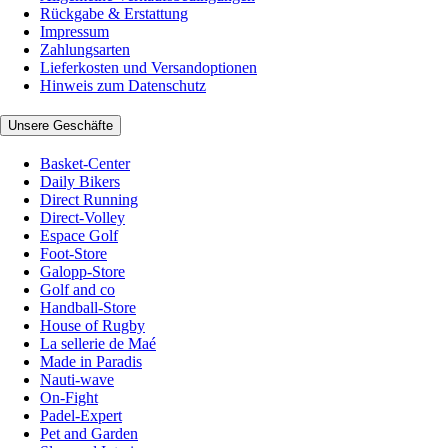
Rückgabe & Erstattung
Impressum
Zahlungsarten
Lieferkosten und Versandoptionen
Hinweis zum Datenschutz
Unsere Geschäfte
Basket-Center
Daily Bikers
Direct Running
Direct-Volley
Espace Golf
Foot-Store
Galopp-Store
Golf and co
Handball-Store
House of Rugby
La sellerie de Maé
Made in Paradis
Nauti-wave
On-Fight
Padel-Expert
Pet and Garden